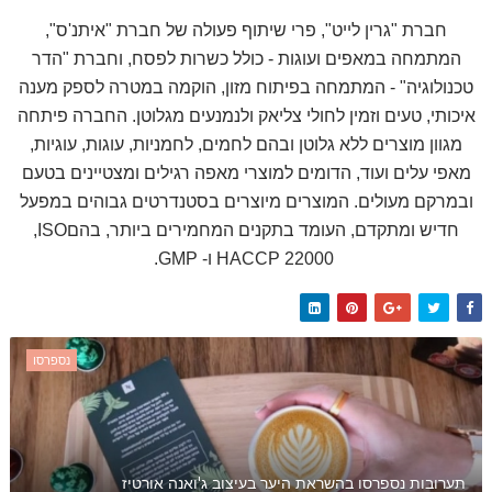
חברת "גרין לייט", פרי שיתוף פעולה של חברת "איתנ'ס",
המתמחה במאפים ועוגות - כולל כשרות לפסח, וחברת "הדר
טכנולוגיה" - המתמחה בפיתוח מזון, הוקמה במטרה לספק מענה
איכותי, טעים וזמין לחולי צליאק ולנמנעים מגלוטן. החברה פיתחה
מגוון מוצרים ללא גלוטן ובהם לחמים, לחמניות, עוגות, עוגיות,
מאפי עלים ועוד, הדומים למוצרי מאפה רגילים ומצטיינים בטעם
ובמרקם מעולים. המוצרים מיוצרים בסטנדרטים גבוהים במפעל
חדיש ומתקדם, העומד בתקנים המחמירים ביותר, בהם
,ISO
22000
HACCP
ו-
.GMP
נספרסו
תערובות נספרסו בהשראת היער בעיצוב ג'ואנה אורטיז