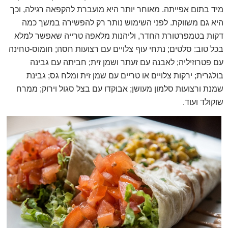
מיד בתום אפייתה. מאוחר יותר היא מועברת להקפאה רגילה, וכך
היא גם משווקת. לפני השימוש נותר רק להפשירה במשך כמה
דקות בטמפרטורת החדר, וליהנות מלאפה טרייה שאפשר למלא
בכל טוב: סלטים; נתחי עוף צלויים עם רצועות חסה; חומוס-טחינה
עם פטרוזיליה; לאבנה עם זעתר ושמן זית; חביתה עם גבינה
בולגרית; ירקות צלויים או טריים עם שמן זית ומלח גס; גבינת
שמנת ורצועות סלמון מעושן; אבוקדו עם בצל סגול וירוק; ממרח
שוקולד ועוד.