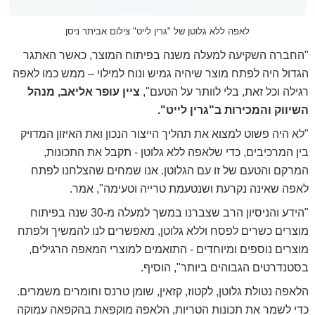
לאפה ללא גלוטן של "גרין לייט" צילום אביתר ניסן
"החברה השקיעה למעלה משנה בפיתוח המוצר, כאשר האתגר
הגדול היה לפתח מוצר שיהיה גמיש ונוח למילוי – ממש כמו לאפה
רגילה וכל זאת, בלי לוותר על הטעם",
ציין עופר אליאב, מנהל
השיווק והמכירות ב"גרין לייט".
"לא היה פשוט למצוא את תהליך הייצור הנכון ואת האיזון המדויק
בין המרכיבים, כדי שלאפה ללא גלוטן - תקבל את התכונות,
המרקם והטעם של זו עם הגלוטן. אנו שמחים שהצלחנו לפתח
לאפה שאינה נקרעת ושנטעמת טרייה וטעימה", אמר.
"הידע והניסיון הרב שצברנו במשך למעלה מ-30 שנה בפיתוח
מוצרים כשרים לפסח וללא גלוטן, מאפשרים לנו להמשיך ולפתח
מוצרים נוספים ומיוחדים - התואמים למוצרי המאפה הרגילים,
בסטנדרטים הגבוהים ביותר", הוסיף
.
הלאפה נטולת גלוטן, לקטוז, קזאין, שומן טרנס וחומרים משמרים.
כדי לשמר את תכונות הטריות, הלאפה מוקפאת בהקפאה עמוקה