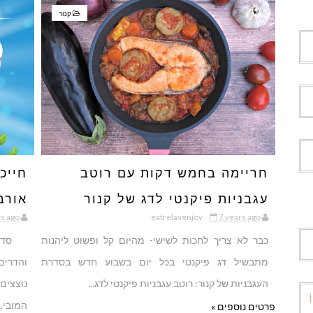
קנור
חריימה בחמש דקות עם רוטב
חייכ
עגבניות פיקנטי לדג של קנור
אורב
rs ago
eatrelaxenjoy
7 years ago
אופנ
כבר לא צריך לחכות לשישי- מהיום קל ופשוט ליהנות
מתבשיל דג פיקנטי בכל יום בשבוע חדש בסדרת
והדרים
העגבניות של קנור: רוטב עגבניות פיקנטי לדג...
נוצצים
המובי...
פרטים נוספים »