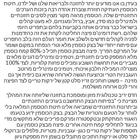
בעידן בו אנו מודעים יותר לתזונה ולבריאות שלנו ושל ילדנו, חיטת
הכוסמין העתיקה חוזרת וצוברת אהדה רבה בזכות הערכים
התזונתיים שלה. הכוסמין מהווה מקור מצוין לסיבים תזונתיים
ולמינרלים כמו סידן, אבץ, ברזל ומגנזיום, לא מעט קהלים
בישראל כבר צורכים אותה בקביעות בלחם ובתפריט היומי
שלהם. רשת דומינו'ס פיצה החליטה לקחת את זה כהזדמנות
לפניה לקהלים חדשים ולשלב את חומר הגלם הזה בלב התפריט
עם פיתוח ייחודי של בצק כוסמין מלא וטרי הנפתח במקום ושומר
על המרקם הפריך. פיצה מבצק כוסמין תכיל כ-80% קמח כוסמין
מלא המספק סיבים תזונתיים, ויטמינים ומינרלים דגנים מלאים
מגבירים את תחושת השובע ומכילים פחות קלוריות. לצד 100%
מוצרלה המכילה חלבון איכותי, ויטמינים ומינרליים מרוטב
העגבניות הטרי וכהצעת הגשה לארוחה שהיא גם כיפית אך גם
מזינה
– פשוט חותכים זריז סלט קטן של ירקות טריים לצד הפיצה
והרי לכם ארוחה מושלמת.
הדס יריב טכנולוגית מזון ומוסמכת בתזונה שליוותה את המהלך
מציינת כי "בפיתוח הבצק התחשבנו בערכים התזונתיים
וביתרונות התזונתיים שמביאה אלינו חיטת הכוסמין המלאה בלי
לוותר על הטעם והטריות של הבצק. בצק הכוסמין ידוע בטעמו
האגוזי המתקתק ובטקסטורה ומרקם פריכים שלא מתקשים מדי
בניגוד לתחליפי קמח חיטה אחרים. פיצה מבצק כוסמין
עם
תוספות של ירקות טריים כגון- עגבניות, פטריות, פלפלים וברוקולי
לצד סלט או ירקות חתוכים מתובלים בשמן זית מספקת גיוון