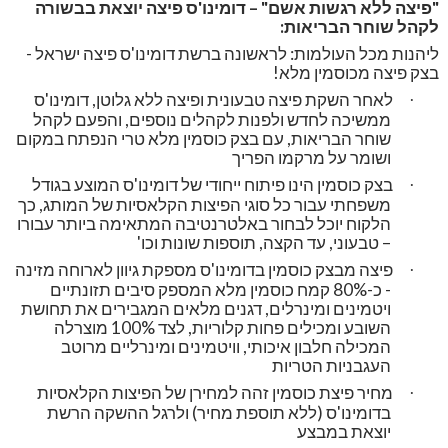
"פיצה ללא רגשות אשם" – דומינו'ס פיצה יוצאת בבשורה
לקהל שוחר הבריאות:
ליהנות מכל העולמות: לראשונה ברשת דומינו'ס פיצה ישראל -
בצק פיצה מכוסמין מלא!
לאחר השקת פיצה טבעונית ופיצה ללא גלוטן, דומינו'ס
·
ממשיכה לחדש ולפנות לקהלים נוספים, והפעם לקהל
שוחר הבריאות, עם בצק כוסמין מלא טרי הנפתח במקום
ושומר על מרקמו הפריך
בצק כוסמין הינו פיתוח ייחודי של דומינו'ס המוצע בגודל
·
משפחתי עבור כל סוגי הפיצות הקלאסיות של המותג, כך
הלקוח יוכל לבחור באלטרנטיבה המתאימה ביותר עבורו
– טבעוני, עד הקצה, תוספות שונות וכו'
פיצה מבצק כוסמין בדומינו'ס מספקת גיוון לארוחה מזינה
·
- כ-80% קמח כוסמין מלא המספק סיבים תזונתיים
ויטמינים ומינרלים, דגנים מלאים המגבירים את תחושת
השובע ומכילים פחות קלוריות, לצד 100% מוצרלה
המכילה חלבון איכותי, וויטמינים ומינרליים מרוטב
העגבניות הטריות
מחיר פיצת כוסמין זהה למחירן של הפיצות הקלאסיות
·
בדומינו'ס (ללא תוספת מחיר) ולרגל ההשקה הרשת
יוצאת במבצע