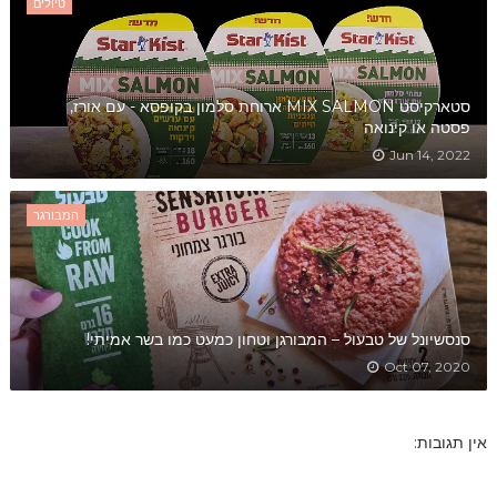
טיולים
סטארקיסט MIX SALMON ארוחת סלמון בקופסא - עם אורז,
פסטה או קינואה
Jun 14, 2022
המבורגר
סנסשיונל של טבעול – המבורגן וטחון כמעט כמו בשר אמיתי!
Oct 07, 2020
אין תגובות: