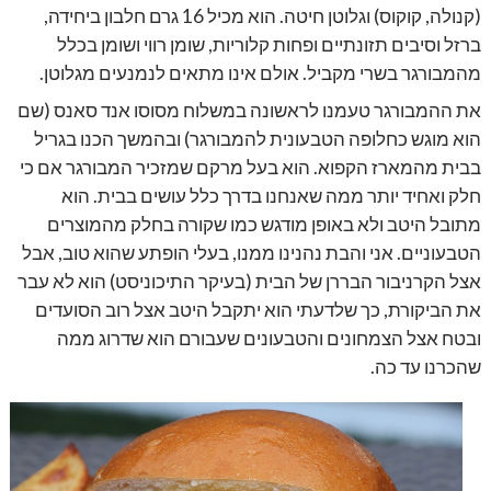
(קנולה, קוקוס) וגלוטן חיטה. הוא מכיל 16 גרם חלבון ביחידה,
ברזל וסיבים תזונתיים ופחות קלוריות, שומן רווי ושומן בכלל
מהמבורגר בשרי מקביל. אולם אינו מתאים לנמנעים מגלוטן.
את ההמבורגר טעמנו לראשונה במשלוח מסוסו אנד סאנס (שם
הוא מוגש כחלופה הטבעונית להמבורגר) ובהמשך הכנו בגריל
בבית מהמארז הקפוא. הוא בעל מרקם שמזכיר המבורגר אם כי
חלק ואחיד יותר ממה שאנחנו בדרך כלל עושים בבית. הוא
מתובל היטב ולא באופן מודגש כמו שקורה בחלק מהמוצרים
הטבעוניים. אני והבת נהנינו ממנו, בעלי הופתע שהוא טוב, אבל
אצל הקרניבור הבררן של הבית (בעיקר התיכוניסט) הוא לא עבר
את הביקורת, כך שלדעתי הוא יתקבל היטב אצל רוב הסועדים
ובטח אצל הצמחונים והטבעונים שעבורם הוא שדרוג ממה
שהכרנו עד כה.