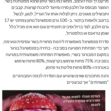
מרקם רך ונוח לעיצוב, ממש כמו בשר טחון שיצא ממטחנת בשר.
המוצר מבוסס על חלבון סויה ומיועד להכנת קציצות, קבבים
ותבשילים מגוונים. ניתן לצלות אותו על הגריל, לטגן, לבשל
ברוטב ולאפות בתנור. ב- 100 גרם סנסשיונל טחון צמחוני יש 17
גרם חלבון, לצד ברזל וסיבים תזונתיים וגם הוא אינו מכיל כלל
שומן טראנס או כולסטרול.
סדרת סנסשיונל מאפשרת ליהנות מחוויית בשר עסיסית וטעימה,
תוך כדי הפחתת הפגיעה בסביבה - בחירה בסנסשיונל בורגר
במקום המבורגר בשרי, מאפשרת הפחתה משמעותית בפגיעה
בסביבה: 75% פחות שימוש בקרקעות, 80% פחות שימוש
באנרגיה ו-80% פחות פליטת גזי פחמן.
והנה מתכונים שווים שהגיעו עם הסדרה לכמה המבורגרים
"מושחתים" אך טבעוניים