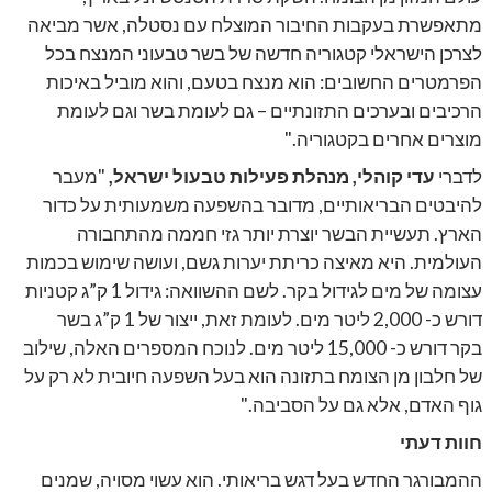
מתאפשרת בעקבות החיבור המוצלח עם נסטלה, אשר מביאה
לצרכן הישראלי קטגוריה חדשה של בשר טבעוני המנצח בכל
הפרמטרים החשובים: הוא מנצח בטעם, והוא מוביל באיכות
הרכיבים ובערכים התזונתיים – גם לעומת בשר וגם לעומת
מוצרים אחרים בקטגוריה."
לדברי
עדי קוהלי, מנהלת פעילות טבעול ישראל,
"מעבר
להיבטים הבריאותיים, מדובר בהשפעה משמעותית על כדור
הארץ. תעשיית הבשר יוצרת יותר גזי חממה מהתחבורה
העולמית. היא מאיצה כריתת יערות גשם, ועושה שימוש בכמות
עצומה של מים לגידול בקר. לשם ההשוואה: גידול 1 ק”ג קטניות
דורש כ- 2,000 ליטר מים. לעומת זאת, ייצור של 1 ק”ג בשר
בקר דורש כ- 15,000 ליטר מים. לנוכח המספרים האלה, שילוב
של חלבון מן הצומח בתזונה הוא בעל השפעה חיובית לא רק על
גוף האדם, אלא גם על הסביבה."
חוות דעתי
ההמבורגר החדש בעל דגש בריאותי. הוא עשוי מסויה, שמנים