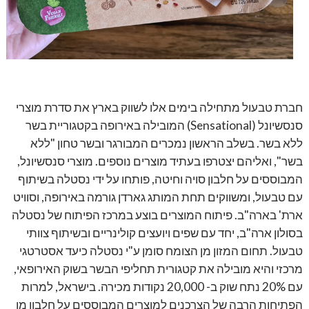
חברת טבעול מתחילה בימים אלו לשווק בארץ את סדרת מוצרי
סנסשיונל (
Sensational
) המובילה באירופה בקטגוריית בשר
ללא בשר. בשלב הראשון נמכרים המבורגר ובשר טחון "ללא
בשר", ואליהם יצטרפו בעתיד מוצרים נוספים. מוצרי סנסשיונל,
המבוססים על חלבון סויה וחיטה, פותחו על ידי נסטלה בשיתוף
עם טבעול, ומשווקים תחת המותג גארדן גורמה באירופה, וסוויט
ארת' בארה"ב. פיתוח המוצרים בוצע במרכז הפיתוח של נסטלה
בסולון ארה"ב, יחד עם שפים ויועצים קולינריים ובשיתוף צוותי
טבעול. תחום המזון מן הצומח סומן ע"י נסטלה כיעד אסטרטגי
מרכזי והיא מובילה את קטגורית תחליפי הבשר בשוק האירופאי,
עם 20% נתח שוק ב- 20,000 נקודות מכירה. בישראל, למרות
הפתיחות הרבה של הצרכנים למוצרים המבוססים על חלבון מן