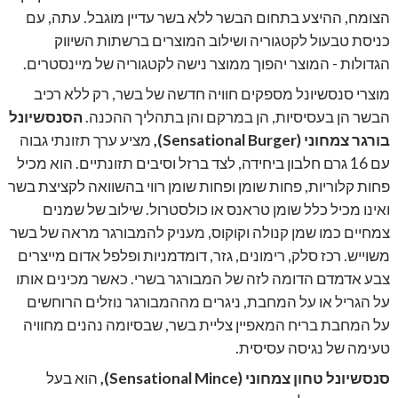
הצומח, ההיצע בתחום הבשר ללא בשר עדיין מוגבל. עתה, עם
כניסת טבעול לקטגוריה ושילוב המוצרים ברשתות השיווק
הגדולות - המוצר יהפוך ממוצר נישה לקטגוריה של מיינסטרים.
מוצרי סנסשיונל
מספקים חוויה חדשה של בשר, רק ללא רכיב
הבשר הן בעסיסיות, הן במרקם והן בתהליך ההכנה.
הסנסשיונל
בורגר צמחוני
(Sensational Burger)
,
מציע ערך תזונתי גבוה
עם 16 גרם חלבון ביחידה, לצד ברזל וסיבים תזונתיים. הוא מכיל
פחות קלוריות, פחות שומן ופחות שומן רווי בהשוואה לקציצת בשר
ואינו מכיל כלל שומן טראנס או כולסטרול. שילוב של שמנים
צמחיים כמו שמן קנולה וקוקוס, מעניק להמבורגר מראה של בשר
משוייש. רכז סלק, רימונים, גזר, דומדמניות ופלפל אדום מייצרים
צבע אדמדם הדומה לזה של המבורגר בשרי. כאשר מכינים אותו
על הגריל או על המחבת, ניגרים מההמבורגר נוזלים הרוחשים
על המחבת בריח המאפיין צליית בשר, שבסיומה נהנים מחוויה
טעימה של נגיסה עסיסית.
סנסשיונל טחון צמחוני (
Sensational Mince
),
הוא בעל