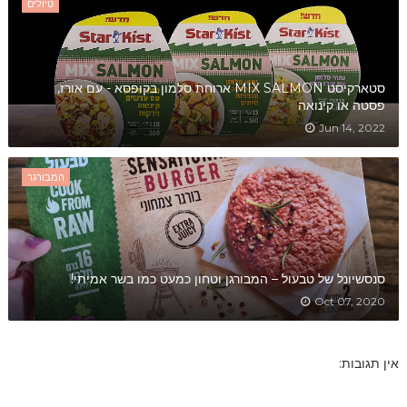
טיולים
סטארקיסט MIX SALMON ארוחת סלמון בקופסא - עם אורז,
פסטה או קינואה
Jun 14, 2022
המבורגר
סנסשיונל של טבעול – המבורגן וטחון כמעט כמו בשר אמיתי!
Oct 07, 2020
אין תגובות: