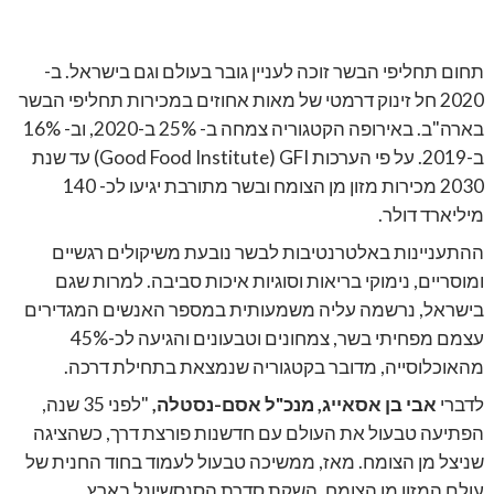
תחום תחליפי הבשר זוכה לעניין גובר בעולם וגם בישראל. ב-
2020 חל זינוק דרמטי של מאות אחוזים במכירות תחליפי הבשר
בארה"ב. באירופה הקטגוריה צמחה ב- 25% ב-2020, וב- 16%
ב-2019. על פי הערכות
GFI
(
Good Food Institute
) עד שנת
2030 מכירות מזון מן הצומח ובשר מתורבת יגיעו לכ- 140
מיליארד דולר.
ההתעניינות באלטרנטיבות לבשר נובעת משיקולים רגשיים
ומוסריים, נימוקי בריאות וסוגיות איכות סביבה. למרות שגם
בישראל, נרשמה עליה משמעותית במספר האנשים המגדירים
עצמם מפחיתי בשר, צמחונים וטבעונים והגיעה לכ-45%
מהאוכלוסייה, מדובר בקטגוריה שנמצאת בתחילת דרכה.
לדברי
אבי בן אסאייג, מנכ"ל אסם-נסטלה,
"לפני 35 שנה,
הפתיעה טבעול את העולם עם חדשנות פורצת דרך, כשהציגה
שניצל מן הצומח. מאז, ממשיכה טבעול לעמוד בחוד החנית של
עולם המזון מן הצומח. השקת סדרת הסנסשיונל
בארץ,