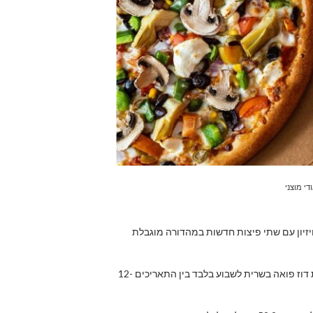
די מוצני
יזיון עם שתי פיצות חדשות במהדורה מוגבלת
המהדורה החגיגית תכלול שתי פיצות – פיצת דוז פואה צמחונית ופיצת דוז פואה בשרית לשבוע בלבד בין התאריכים 12-