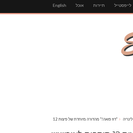
לייפסטייל
תיירות
אוכל
English
לינריה
"דוז פואה!" מהדורה מיוחדת של פיצות 12