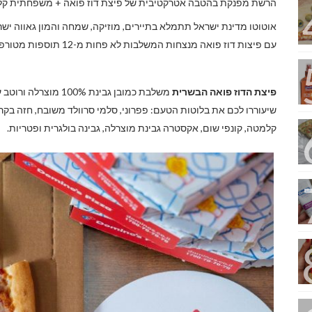
הרשת מפנקת בהטבה אטרקטיבית של פיצת דוז פואה + משפחתית קלאסית ב-59.9 ₪ בלבד
אוטוטו מדינת ישראל תתמלא בתיירים, מוזיקה, שמחה והמון גאווה ישר
עם פיצות דוז פואה מנצחות המשלבות לא פחות מ-12 תוספות מטורפות על כל פיצה.
פיצת הדוז פואה הבשרית
שיעוררו לכם את בלוטות הטעם: פפרוני, סלמי סרוולד משובח, חזה בקר, ק
קלמטה, קונפי שום, אקסטרה גבינת מוצרלה, גבינה בולגרית ופטריות.