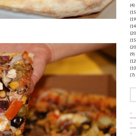
(4)
(9)
(7)