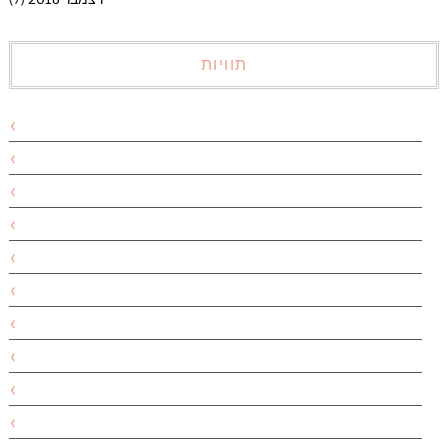
תוויות
אבוקדו
אביב
אביב ירוק
אבקת אפייה
אהרוני
אוכל
אוכל בריא
אוכל מלא
אופנה
אוקטובר