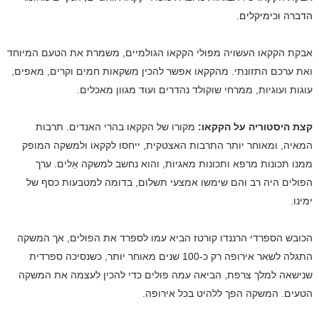
הדברה וכימיקלים.
אבקת הקקאו העשויה מפולי הקקאו הגולמיים, משמרת את הטעם המיוחד
ואת ערכם התזונתי. מהקקאו אפשר להכין משקאות חמים וקרים, מאפים,
עוגות ועוגיות, ממרחי שוקולד נהדרים ועוד מגוון מאכלים.
קצת היסטוריה על הקקאו:
מקורו של הקקאו בהרי האנדים.
תרבות
המאיה, ומאוחר יותר התרבות האצטקית, ייחסו לקקאו ולמשקה המופק
ממנו תכונות מרפא ותכונות מאגיות, והוא נחשב למשקה אֵלים. ערך
הפולים היה רב והם שימשו אמצעי תשלום, בדומה למטבעות כסף של
ימינו.
הכובש הספרדי הרננדו קורטז הביא עמו לספרד את הפולים, אך המשקה
התגלה לשאר אירופה רק כ-100 שנים מאוחר יותר, כשנסיכה ספרדית
שנישאה למלך צרפת, הביאה עמה פולים כדי להכין לעצמה את המשקה
הטעים. המשקה הפך ללהיט בכל אירופה.