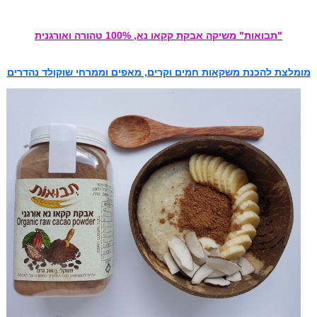
"תבואות" משיקה אבקת קקאו נא, 100% טהורה ואורגנית
מומלצת להכנת משקאות חמים וקרים, מאפים וממרחי שוקולד נהדרים