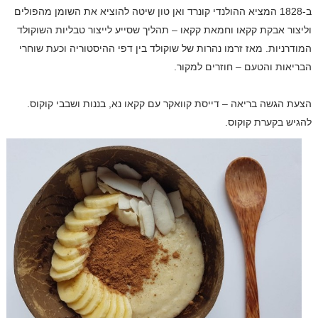
ב-1828 המציא ההולנדי קונרד ואן טון שיטה להוציא את השומן מהפולים
וליצור אבקת קקאו וחמאת קקאו – תהליך שסייע לייצור טבליות השוקולד
המודרניות. מאז זרמו נהרות של שוקולד בין דפי ההיסטוריה וכעת שוחרי
הבריאות והטעם – חוזרים למקור.
הצעת הגשה בריאה – דייסת קוואקר עם קקאו נא, בננות ושבבי קוקוס.
להגיש בקערת קוקוס.